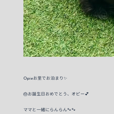
Opieお里でお泊まり✨
🎂お誕生日おめでとう、オピー💕
ママと一緒にらんらん🐾🐾