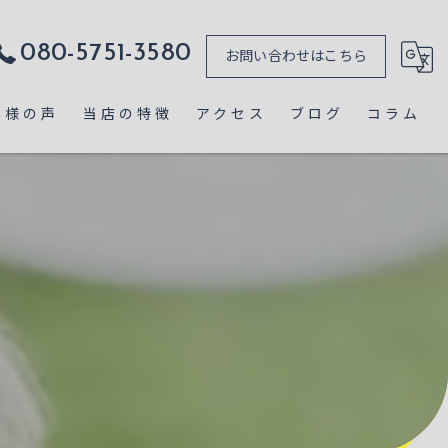
080-5751-3580
お問い合わせはこちら
客様の声
当店の特徴
アクセス
ブログ
コラム
ミニチュアシュナウザー
漫画特集
子犬販売
見学
しつけ
犬舎