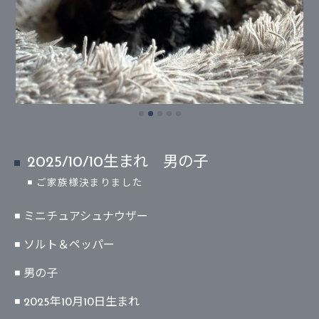
2025/10/10生まれ 男の子
◾ ご家族様決まりました
◾ ミニチュアシュナウザー
◾ ソルト＆ペッパー
◾ 男の子
◾ 2025年10月10日生まれ