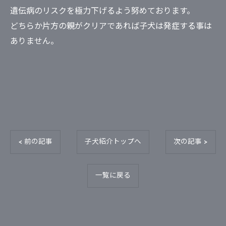
遺伝病のリスクを極力下げるよう努めております。
どちらか片方の親がクリアであれば子犬は発症する事は
ありません。
< 前の記事
子犬紹介トップへ
次の記事 >
一覧に戻る