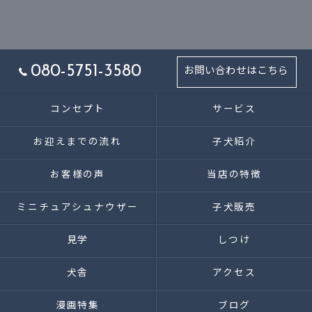
080-5751-3580
お問い合わせはこちら
コンセプト
サービス
お迎えまでの流れ
子犬紹介
お客様の声
当店の特徴
ミニチュアシュナウザー
子犬販売
見学
しつけ
犬舎
アクセス
漫画特集
ブログ