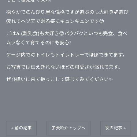
そして極短なマズル❕
穏やかでのんびり屋な性格ですが遊ぶのも大好き💕遊び
疲れてヘソ天で眠る姿にキュンキュンです😍
ごはん(離乳食)も大好き😍パクパクといつも完食、食べ
ムラなくて育てるのにも安心❕
ケージ内でのトイレもトイレトレーでほぼできてます。
お写真では伝えきれないほどの可愛さが溢れてます。
ぜひ逢いに来て抱っこして感じてみてください✨
< 前の記事
子犬紹介トップへ
次の記事 >