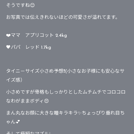
そうですね😊
お写真では伝えきれないほどの可愛さが溢れてます。
❤️ママ アプリコット 2.4kg
🖤パパ レッド 1.7kg
タイニ－サイズ小さめ予想❗(小さなお子様にも安心なサ
イズ感）
小さめですが骨格もしっかりとしたムチムチでコロコロ
なわがままボディ😍
まん丸なお顔に大きな瞳キラキラ✨ちょっぴり垂れ目ち
ゃん💕