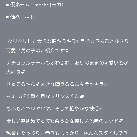
◾ 仮ネーム：mocha(モカ）
◾ 価格 --- 円
クリクリした大きな瞳キラキラ✨目ヂカラ抜群とびきり
可愛い男の子のご紹介です❣
ナチュラルテールもふわふわ、ありのままの可愛い姿が
大好き💕
きゅるる～ん💕大きな瞳うるるんキラッキラ✨
ちょっぴり垂れ目なプリンスくん👑
もふもふでツヤツヤ、そして艶やかな被毛✨
優しい雰囲気でとても柔らかな美しい色味のレッド💕
毛量もたっぷり、巻きもしっかり、色んなスタイルでき